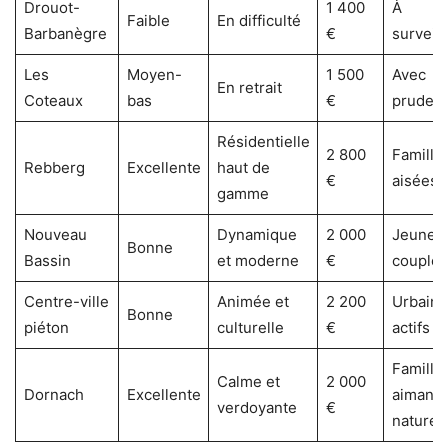
Drouot-
1 400
À
Faible
En difficulté
Barbanègre
€
surveill
Les
Moyen-
1 500
Avec
En retrait
Coteaux
bas
€
pruden
Résidentielle
2 800
Famille
Rebberg
Excellente
haut de
€
aisées
gamme
Nouveau
Dynamique
2 000
Jeunes
Bonne
Bassin
et moderne
€
couples
Centre-ville
Animée et
2 200
Urbains
Bonne
piéton
culturelle
€
actifs
Famille
Calme et
2 000
Dornach
Excellente
aimant l
verdoyante
€
nature