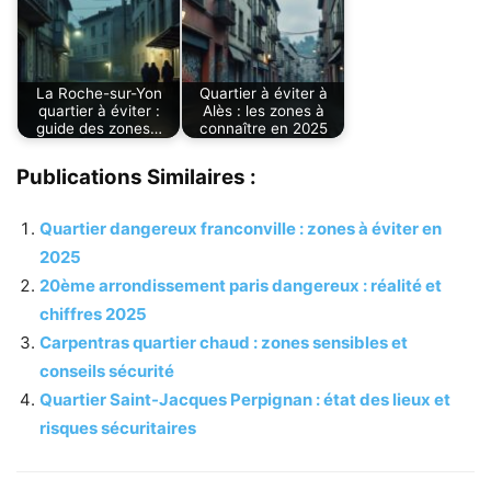
La Roche-sur-Yon
Quartier à éviter à
quartier à éviter :
Alès : les zones à
guide des zones…
connaître en 2025
Publications Similaires :
Quartier dangereux franconville : zones à éviter en
2025
20ème arrondissement paris dangereux : réalité et
chiffres 2025
Carpentras quartier chaud : zones sensibles et
conseils sécurité
Quartier Saint-Jacques Perpignan : état des lieux et
risques sécuritaires