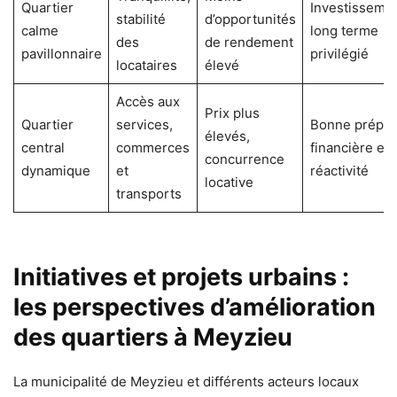
Quartier
Investissemen
stabilité
d’opportunités
calme
long terme
des
de rendement
pavillonnaire
privilégié
locataires
élevé
Accès aux
Prix plus
Quartier
services,
Bonne prépar
élevés,
central
commerces
financière et 
concurrence
dynamique
et
réactivité
locative
transports
Initiatives et projets urbains :
les perspectives d’amélioration
des quartiers à Meyzieu
La municipalité de Meyzieu et différents acteurs locaux