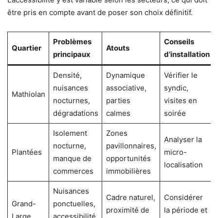
être pris en compte avant de poser son choix définitif.
Problèmes
Conseils
Quartier
Atouts
principaux
d’installation
Densité,
Dynamique
Vérifier le
nuisances
associative,
syndic,
Mathiolan
nocturnes,
parties
visites en
dégradations
calmes
soirée
Isolement
Zones
Analyser la
nocturne,
pavillonnaires,
Plantées
micro-
manque de
opportunités
localisation
commerces
immobilières
Nuisances
Cadre naturel,
Considérer
Grand-
ponctuelles,
proximité de
la période et
Large
accessibilité