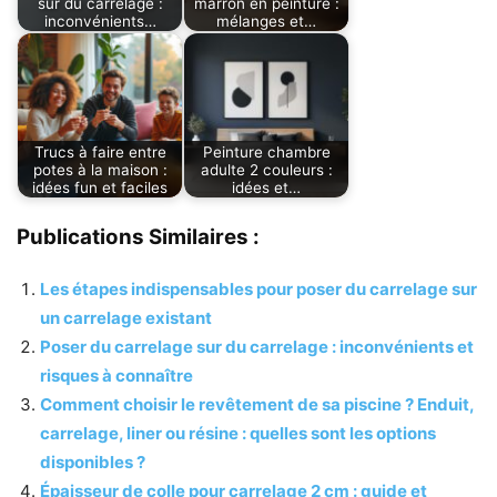
sur du carrelage :
marron en peinture :
inconvénients…
mélanges et…
Trucs à faire entre
Peinture chambre
potes à la maison :
adulte 2 couleurs :
idées fun et faciles
idées et…
Publications Similaires :
Les étapes indispensables pour poser du carrelage sur
un carrelage existant
Poser du carrelage sur du carrelage : inconvénients et
risques à connaître
Comment choisir le revêtement de sa piscine ? Enduit,
carrelage, liner ou résine : quelles sont les options
disponibles ?
Épaisseur de colle pour carrelage 2 cm : guide et