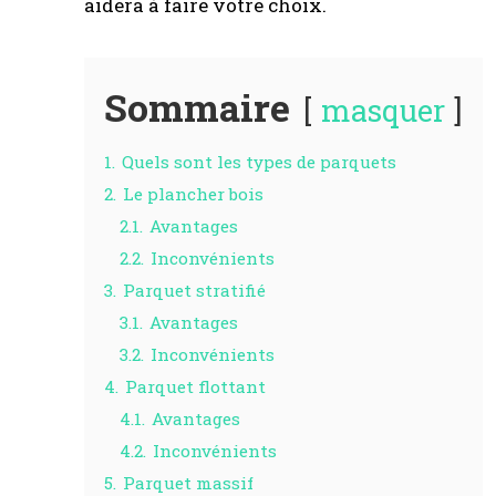
aidera à faire votre choix.
Sommaire
masquer
1.
Quels sont les types de parquets
2.
Le plancher bois
2.1.
Avantages
2.2.
Inconvénients
3.
Parquet stratifié
3.1.
Avantages
3.2.
Inconvénients
4.
Parquet flottant
4.1.
Avantages
4.2.
Inconvénients
5.
Parquet massif