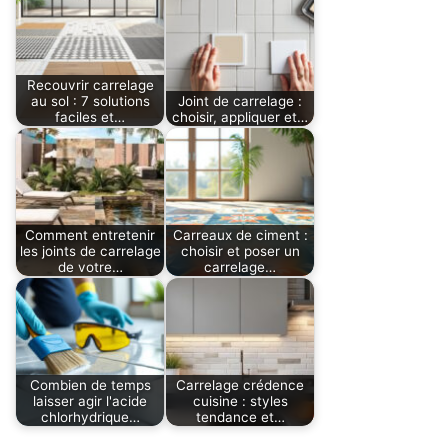
Recouvrir carrelage
au sol : 7 solutions
Joint de carrelage :
faciles et…
choisir, appliquer et…
Comment entretenir
Carreaux de ciment :
les joints de carrelage
choisir et poser un
de votre…
carrelage…
Combien de temps
Carrelage crédence
laisser agir l'acide
cuisine : styles
chlorhydrique…
tendance et…