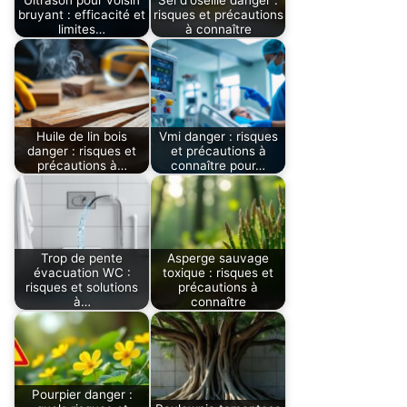
bruyant : efficacité et
risques et précautions
limites…
à connaître
Huile de lin bois
Vmi danger : risques
danger : risques et
et précautions à
précautions à…
connaître pour…
Trop de pente
Asperge sauvage
évacuation WC :
toxique : risques et
risques et solutions
précautions à
à…
connaître
Pourpier danger :