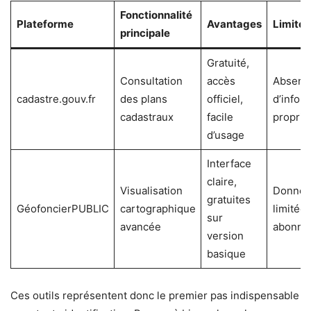
Fonctionnalité
Plateforme
Avantages
Limites
principale
Gratuité,
Consultation
accès
Absenc
cadastre.gouv.fr
des plans
officiel,
d’infor
cadastraux
facile
proprié
d’usage
Interface
claire,
Visualisation
Donnée
gratuites
GéofoncierPUBLIC
cartographique
limitée
sur
avancée
abonne
version
basique
Ces outils représentent donc le premier pas indispensable