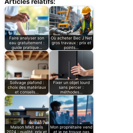
Articles relatifs:
Faire analyser son
Où acheter Bec J Net
eau gratuitement :
gros travaux : prix et
guide pratique…
points…
Solivage plafond :
Fixer un objet lourd
choix des matériaux
sans percer :
et conseils…
méthodes…
Maison Mikit avis
Mon propriétaire vend
2024 : qualité, prix et
et je ne trouve pas