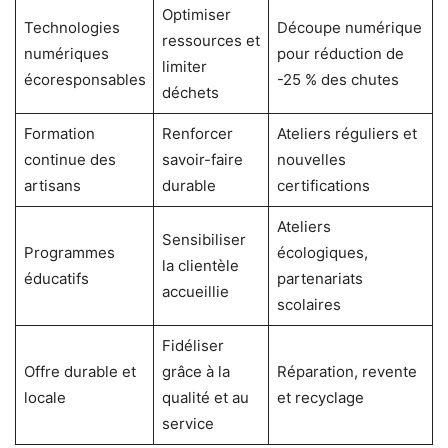
Optimiser
Technologies
Découpe numérique
ressources et
numériques
pour réduction de
limiter
écoresponsables
-25 % des chutes
déchets
Formation
Renforcer
Ateliers réguliers et
continue des
savoir-faire
nouvelles
artisans
durable
certifications
Ateliers
Sensibiliser
Programmes
écologiques,
la clientèle
éducatifs
partenariats
accueillie
scolaires
Fidéliser
Offre durable et
grâce à la
Réparation, revente
locale
qualité et au
et recyclage
service