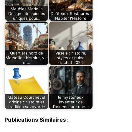
Meubles Made in
Design : des pièces
Châteaux Restaurés :
uniques pour…
Habiter l'Histoire
Quartiers nord de
Vasele : histoire,
Marseille : histoire, vie
styles et guide
et…
d’achat 2024
Gâteau Courchevel
le mystérieux
origine : histoire et
inventeur de
tradition savoyarde
l'ascenseur : une…
Publications Similaires :