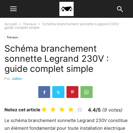
Accueil
Travaux
Schéma branchement sonnette Legrand 230V :
guide complet simple
Travaux
Schéma branchement
sonnette Legrand 230V :
guide complet simple
Par
Julien
-
★
★
★
★
☆
Notez cet article
4.4/5
(9 votes)
Le schéma branchement sonnette Legrand 230V constitue
un élément fondamental pour toute installation électrique