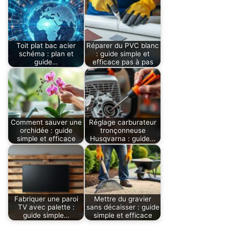
Toit plat bac acier
Réparer du PVC blanc
schéma : plan et
: guide simple et
guide…
efficace pas à pas
Comment sauver une
Réglage carburateur
orchidée : guide
tronçonneuse
simple et efficace
Husqvarna : guide…
Fabriquer une paroi
Mettre du gravier
TV avec palette :
sans décaisser : guide
guide simple…
simple et efficace