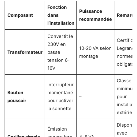
Fonction
Puissance
Composant
dans
Remarqu
recommandée
l’installation
Convertit le
Certifica
230V en
10-20 VA selon
Legrand 
Transformateur
basse
montage
normes I
tension 6-
obligatoi
16V
Classe I
Interrupteur
minimum
Bouton
momentané
–
pour
poussoir
pour activer
installati
la sonnette
extérieu
Disponib
Émission
avec
Carillon simple
sonore lors
4-6 VA