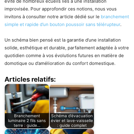
évite de nombreux écueils liés à une installation
improvisée. Pour approfondir ces notions, nous vous
invitons à consulter notre article dédié sur le
branchement
simple et rapide d’un bouton poussoir sans télérupteur
.
Un schéma bien pensé est la garantie d’une installation
solide, esthétique et durable, parfaitement adaptée à votre
quotidien comme à vos évolutions futures en matière de
domotique ou d’amélioration du confort domestique.
Articles relatifs:
Branchement
Schéma d’évacuation
luminaire 2 fils sans
évier et lave-vaisselle
terre : guide…
: guide complet