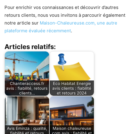
Pour enrichir vos connaissances et découvrir d’autres
retours clients, nous vous invitons à parcourir également
notre article sur
Maison-Chaleureuse.com, une autre
plateforme évaluée récemment
.
Articles relatifs:
Chantieraccess.fr
Eco Habitat Energie
avis : fiabilité, retours
avis clients : fiabilité
clients…
et retours 2024
Avis Eminza : qualité,
Maison chaleureuse
fiabilité et retours
com avis : fiabilité et