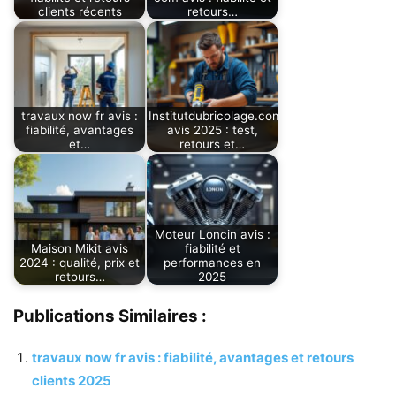
clients récents
retours…
travaux now fr avis :
Institutdubricolage.com
fiabilité, avantages
avis 2025 : test,
et…
retours et…
Moteur Loncin avis :
Maison Mikit avis
fiabilité et
2024 : qualité, prix et
performances en
retours…
2025
Publications Similaires :
travaux now fr avis : fiabilité, avantages et retours
clients 2025