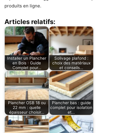
produits en ligne.
Articles relatifs:
Installer un Plancher
Solivage plafond :
en Bois : Guide
choix des matériaux
Complet pour…
et conseils…
Plancher OSB 18 ou
Plancher bas : guide
22 mm : quelle
complet pour isolation
épaisseur choisir…
et…