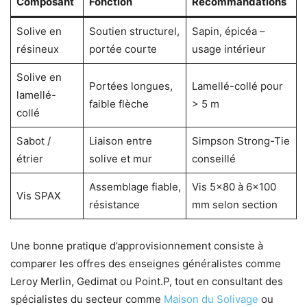
Composant
Fonction
Recommandations
Solive en
Soutien structurel,
Sapin, épicéa –
résineux
portée courte
usage intérieur
Solive en
Portées longues,
Lamellé-collé pour
lamellé-
faible flèche
> 5 m
collé
Sabot /
Liaison entre
Simpson Strong-Tie
étrier
solive et mur
conseillé
Assemblage fiable,
Vis 5×80 à 6×100
Vis SPAX
résistance
mm selon section
Une bonne pratique d’approvisionnement consiste à
comparer les offres des enseignes généralistes comme
Leroy Merlin, Gedimat ou Point.P, tout en consultant des
spécialistes du secteur comme
Maison du Solivage
ou