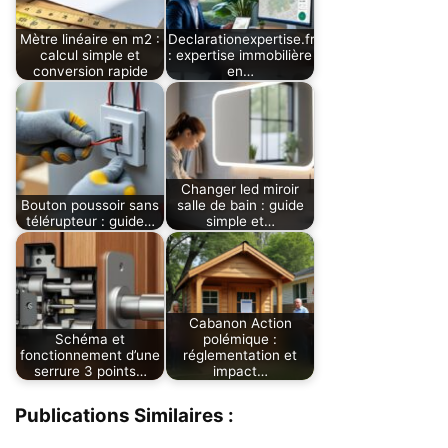
Mètre linéaire en m2 :
Declarationexpertise.fr
calcul simple et
: expertise immobilière
conversion rapide
en…
Changer led miroir
Bouton poussoir sans
salle de bain : guide
télérupteur : guide…
simple et…
Cabanon Action
Schéma et
polémique :
fonctionnement d’une
réglementation et
serrure 3 points…
impact…
Publications Similaires :