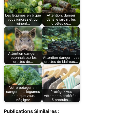
Les légumes en b que
Attention, danger
vous ignorez et qui
dans le jardin : les
ruinent…
crottes de…
Attention danger :
reconnaissez les
Attention danger ! Les
crottes de…
crottes de blaireau…
Votre potager en
danger : les légumes
Protégez vos
en c que vous
vêtements préférés :
négligez
5 produits…
Publications Similaires :