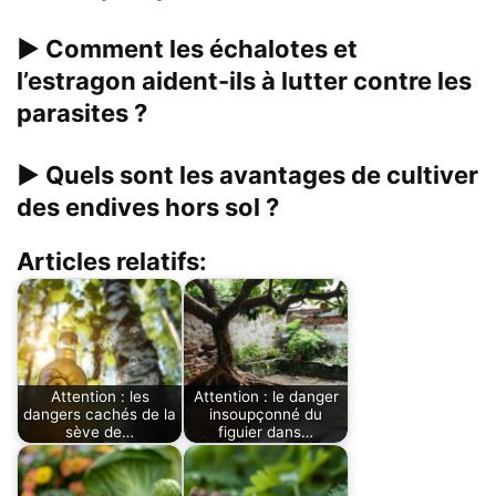
▶
Comment les échalotes et
l’estragon aident-ils à lutter contre les
parasites ?
▶
Quels sont les avantages de cultiver
des endives hors sol ?
Articles relatifs:
Attention : les
Attention : le danger
dangers cachés de la
insoupçonné du
sève de…
figuier dans…