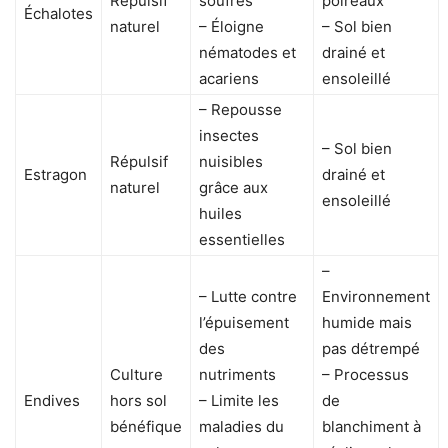
Répulsif
soufrés
poireaux
Échalotes
naturel
– Éloigne
– Sol bien
nématodes et
drainé et
acariens
ensoleillé
– Repousse
insectes
– Sol bien
Répulsif
nuisibles
Estragon
drainé et
naturel
grâce aux
ensoleillé
huiles
essentielles
–
– Lutte contre
Environnement
l’épuisement
humide mais
des
pas détrempé
Culture
nutriments
– Processus
Endives
hors sol
– Limite les
de
bénéfique
maladies du
blanchiment à